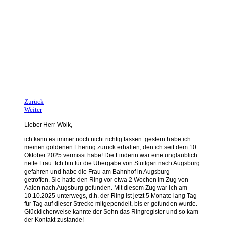
Tatijana hat ihren Ring vermutlich in ihrem
Kasak vergessen, wodurch er
vielleicht in die Wäscherei im Krankenhaus kam.
Der Zufall will es, der Finder liest das hier und meldet sich bei uns.
Also fleißig teilen. Vielen Dank!
Zurück
Weiter
Lieber Herr Wölk,
ich kann es immer noch nicht richtig fassen: gestern habe ich
meinen goldenen Ehering zurück erhalten, den ich seit dem 10.
Oktober 2025 vermisst habe!
Die Finderin war eine unglaublich
nette Frau. Ich bin für die Übergabe von Stuttgart nach Augsburg
gefahren und habe die Frau am Bahnhof in Augsburg
getroffen.
Sie hatte den Ring vor etwa 2 Wochen im Zug von
Aalen nach Augsburg gefunden. Mit diesem Zug war ich am
10.10.2025 unterwegs, d.h. der Ring ist jetzt 5 Monate lang Tag
für Tag auf dieser Strecke mitgependelt, bis er gefunden wurde.
Glücklicherweise kannte der Sohn das Ringregister und so kam
der Kontakt zustande!