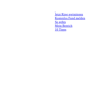
Jetzt Ring registrieren
Kostenlos Fund melden
So gehts
Mein Bereich
10 Tipps
Ring in Arztkittel vergessen!
Manchmal könnte es so einfach sein, isses aber
Eine junge Ärztin hat ihren Ring vor einer OP 
darin leider vergessen. Dies geschah in einer 
Die Kleidung wird von der Firma Bardusch in E
(Nachfragen haben nichts ergeben)
Ob der Ring nun im Waschmaschinenfilter hän
nicht.
Wir hoffen einfach darauf, dass jemand den Ri
Hier die Eckdaten:
Ein schmaler 555er Goldring mit einem kleine
Die Gravur lautet Holger&Kerstin + Datum
Lieber Finder, wasch Dein Gewissen rein und 