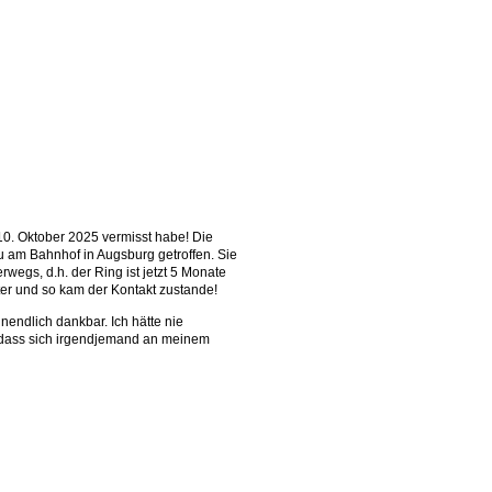
 10. Oktober 2025 vermisst habe!
Die
au am Bahnhof in Augsburg getroffen.
Sie
egs, d.h. der Ring ist jetzt 5 Monate
ter und so kam der Kontakt zustande!
nendlich dankbar. Ich hätte nie
, dass sich irgendjemand an meinem