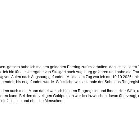
assen: gestern habe ich meinen goldenen Ehering zurück erhalten, den ich seit dem
au. Ich bin für die Übergabe von Stuttgart nach Augsburg gefahren und habe die Fr
g von Aalen nach Augsburg gefunden. Mit diesem Zug war ich am 10.10.2025 unterw
tgependelt, bis er gefunden wurde. Glücklicherweise kannte der Sohn das Ringregis
ei dem auch mein Mann dabei war. Ich bin dem Ringregister und Ihnen, Herr Wölk, u
sieren kann. Bei den derzeitigen Goldpreisen war ich inzwischen davon überzeugt
bt einfach tolle und ehrliche Menschen!