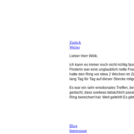
Fotolia: Traumbild
Zurück
Weiter
Lieber Herr Wölk,
ich kann es immer noch nicht richtig f
Finderin war eine unglaublich nette Fr
hatte den Ring vor etwa 2 Wochen im Zu
lang Tag für Tag auf dieser Strecke mi
Es war ein sehr emotionales Treffen, b
gedacht, dass soetwas tatsächlich pas
Ring bereichert hat. Weit gefehlt! Es gi
Andrea, Stuttgart
Blog
Impressum